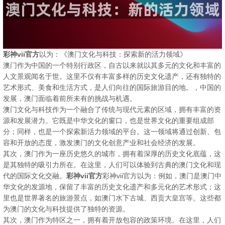
彩神vii官方
以为：《澳门文化与科技：探索新的活力领域》
澳门作为中国的一个特别行政区，自古以来就以其多元的文化和丰富的
人文景观闻名于世。这里不仅有丰富多样的历史文化遗产，还有独特的
艺术形式、美食和生活方式，是人们向往的国际旅游目的地。，中国的
发展，澳门面临着前所未有的挑战与机遇。
澳门文化与科技作为一个融合了传统与现代元素的区域，拥有丰富的资
源和发展潜力。它既是中华文化的窗口，也是世界文化的重要组成部
分；同样，也是一个探索新活力领域的平台。这一领域将通过创新、包
容和开放的态度，激发澳门的文化创意产业和社会经济的发展。
其次，澳门作为一座历史悠久的城市，拥有着深厚的历史文化底蕴，这
是其独特的吸引力所在。在这里，人们可以体验到古典的澳门文化和现
代的国际文化交融。
彩神vii官方
彩神vii官方以为：例如，澳门是澳门中
华文化的发源地，保留了丰富的历史文化遗产和多元化的艺术形式；这
里也是世界著名的旅游景点，如澳门水下古城、西贡大皇宫等。这些都
为澳门的文化与科技提供了独特的资源。
其次，澳门作为特区之一，拥有着开放包容的政策环境。在这里，人们